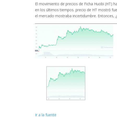
El movimiento de precios de Ficha Huobi (HT) h
en los últimos tiempos. precio de HT mostró fu
el mercado mostraba incertidumbre. Entonces, ¿q
____________________________________________________
Ir a la fuente