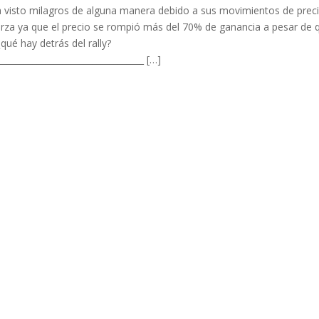
a visto milagros de alguna manera debido a sus movimientos de prec
erza ya que el precio se rompió más del 70% de ganancia a pesar de 
ué hay detrás del rally?
__________________________________ […]