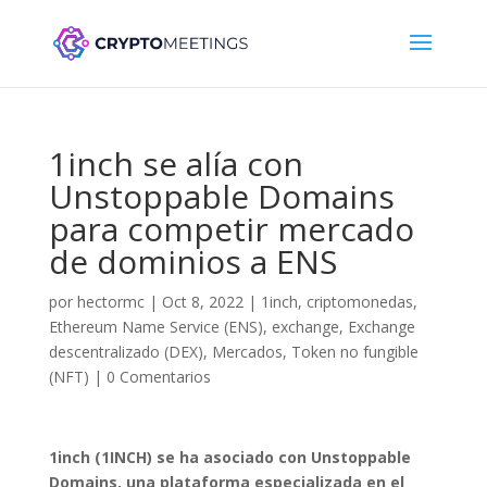
1inch se alía con
Unstoppable Domains
para competir mercado
de dominios a ENS
por
hectormc
|
Oct 8, 2022
|
1inch
,
criptomonedas
,
Ethereum Name Service (ENS)
,
exchange
,
Exchange
descentralizado (DEX)
,
Mercados
,
Token no fungible
(NFT)
|
0 Comentarios
1inch (1INCH) se ha asociado con Unstoppable
Domains, una plataforma especializada en el