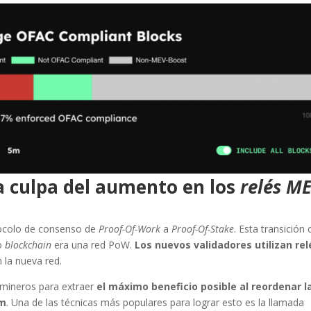
la culpa del aumento en los
relés ME
tocolo de consenso de
Proof-Of-Work
a
Proof-Of-Stake
. Esta transición 
do
blockchain
era una red PoW.
Los nuevos validadores utilizan rel
 la nueva red.
 mineros para extraer
el máximo beneficio posible al reordenar l
um
. Una de las técnicas más populares para lograr esto es la llamada