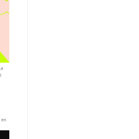
La
l
z en