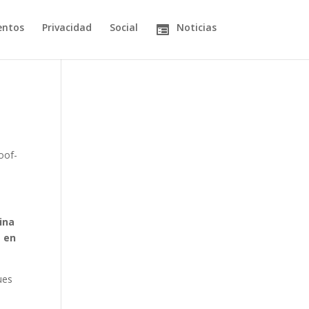
entos
Privacidad
Social
Noticias
oof-
ina
a en
ues