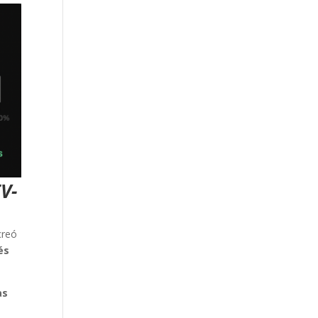
V-
creó
és
as