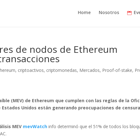
Home
Nosotros
Ev
dores de nodos de Ethereum
transacciones
Ethereum
,
criptoactivos
,
criptomonedas
,
Mercados
,
Proof-of-stake
,
Pr
aíble (MEV) de Ethereum que cumplen con las reglas de la Ofic
de Estados Unidos están generando preocupaciones de censur
nálisis MEV
mevWatch
info determinó que el 51% de todos los bloq
FAC.