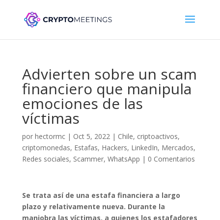
Advierten sobre un scam
financiero que manipula
emociones de las
víctimas
por
hectormc
|
Oct 5, 2022
|
Chile
,
criptoactivos
,
criptomonedas
,
Estafas
,
Hackers
,
LinkedIn
,
Mercados
,
Redes sociales
,
Scammer
,
WhatsApp
|
0 Comentarios
Se trata así de una estafa financiera a largo
plazo y relativamente nueva. Durante la
maniobra las víctimas, a quienes los estafadores