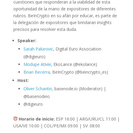
cuestiones que responderan a la viabilidad de esta
oportunidad de la mano de expositores de diferentes
rubros. BeInCrypto en su afán por educar, es parte de
la delegación de expositores que brindaran insights
precisos para resolver esta duda.
Speaker:
Sarah Palurovic
, Digital Euro Association
(@digieuro)
Modupe Ativie
, EkoLance (@ekolance)
Brian Becerra
, BeInCrypto (@beincrypto_es)
Host:
Oliver Schantin
, basenode.io (Moderator) |
@basenodeio
@digieuro
Horario de inicio:
ESP 16:00 | ARG/URU/CL 11:00 |
USA/VE 10:00 | COL/PE/MX 09:00 | SV: 08:00