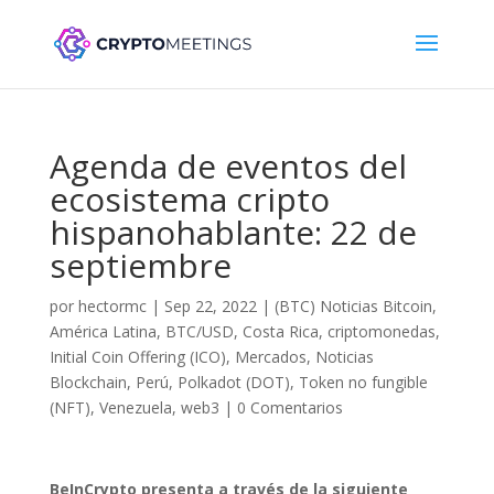
Agenda de eventos del
ecosistema cripto
hispanohablante: 22 de
septiembre
por
hectormc
|
Sep 22, 2022
|
(BTC) Noticias Bitcoin
,
América Latina
,
BTC/USD
,
Costa Rica
,
criptomonedas
,
Initial Coin Offering (ICO)
,
Mercados
,
Noticias
Blockchain
,
Perú
,
Polkadot (DOT)
,
Token no fungible
(NFT)
,
Venezuela
,
web3
|
0 Comentarios
BeInCrypto presenta a través de la siguiente