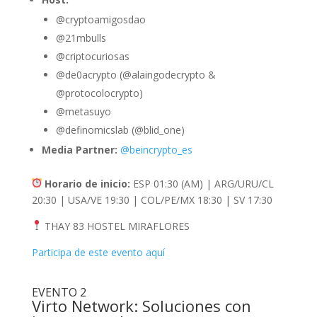
@cryptoamigosdao
@21mbulls
@criptocuriosas
@de0acrypto (@alaingodecrypto &
@protocolocrypto)
@metasuyo
@definomicslab (@blid_one)
Media Partner:
@beincrypto_es
Horario de inicio:
ESP 01:30 (AM) | ARG/URU/CL
20:30 | USA/VE 19:30 | COL/PE/MX 18:30 | SV 17:30
THAY 83 HOSTEL MIRAFLORES
Participa de este evento aquí
EVENTO 2
Virto Network: Soluciones con