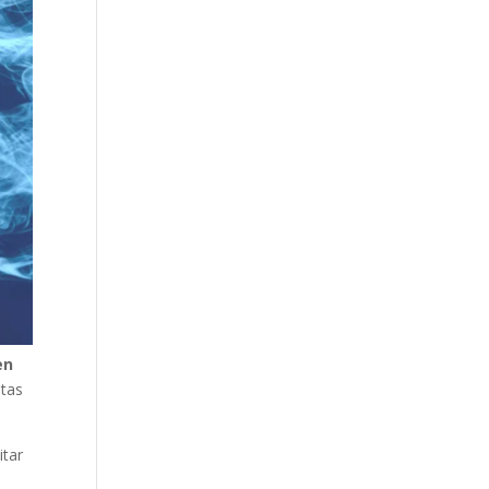
en
stas
itar