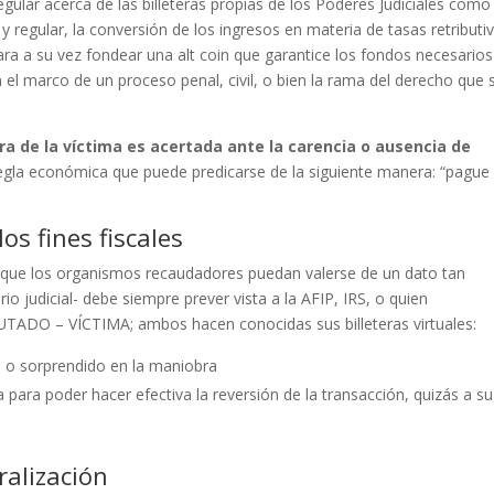
egular acerca de las billeteras propias de los Poderes Judiciales como
 regular, la conversión de los ingresos en materia de tasas retributi
ara a su vez fondear una alt coin que garantice los fondos necesarios
n el marco de un proceso penal, civil, o bien la rama del derecho que 
era de la víctima es acertada ante la carencia o ausencia de
egla económica que puede predicarse de la siguiente manera: “pague
os fines fiscales
 que los organismos recaudadores puedan valerse de un dato tan
io judicial- debe siempre prever vista a la AFIP, IRS, o quien
UTADO – VÍCTIMA; ambos hacen conocidas sus billeteras virtuales:
o o sorprendido en la maniobra
a para poder hacer efectiva la reversión de la transacción, quizás a su
ralización