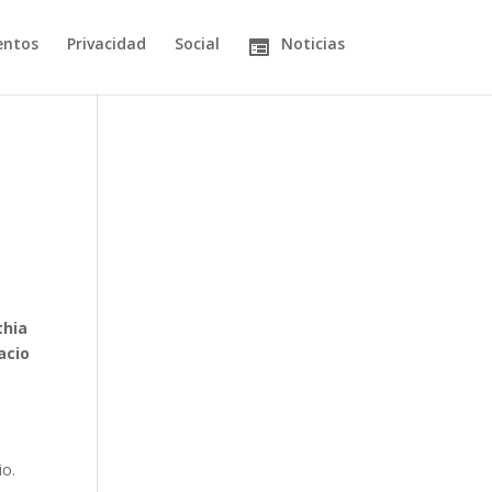
entos
Privacidad
Social
Noticias
thia
acio
io.