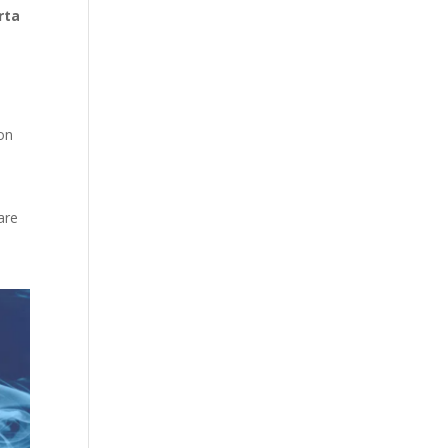
rta
con
are