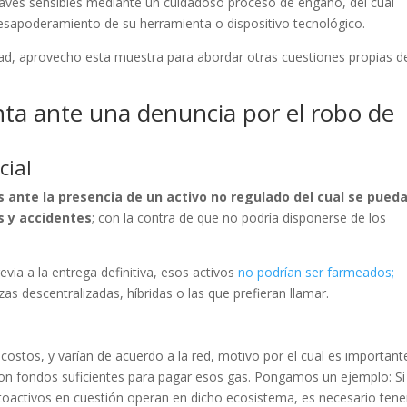
aves sensibles mediante un cuidadoso proceso de engaño, del cual
desapoderamiento de su herramienta o dispositivo tecnológico.
ad, aprovecho esta muestra para abordar otras cuestiones propias d
ta ante una denuncia por el robo de
cial
 ante la presencia de un activo no regulado del cual se pued
s y accidentes
; con la contra de que no podría disponerse de los
evia a la entrega definitiva, esos activos
no podrían ser farmeados;
as descentralizadas, híbridas o las que prefieran llamar.
 costos, y varían de acuerdo a la red, motivo por el cual es important
con fondos suficientes para pagar esos gas. Pongamos un ejemplo: Si
riptoactivos en cuestión operan en dicho ecosistema, es necesario tene