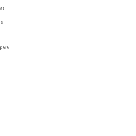
vas
se
 para