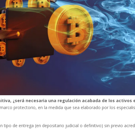
nitiva, ¿será necesaria una regulación acabada de los activos 
 marco protectorio, en la medida que sea elaborado por los especiali
tipo de entrega (en depositario judicial o definitivo) sin previo acred