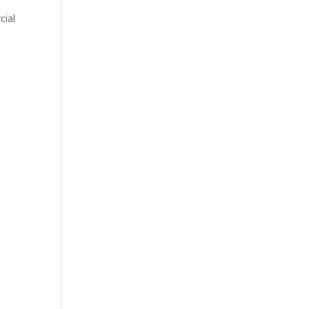
cial
e