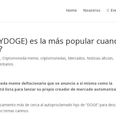
Home
Nosotros
Ev
YDOGE) es la más popular cuan
?
D
,
Criptomoneda meme
,
criptomonedas
,
Mercados
,
Noticias altcoin
,
ntarios
eda meme deflacionaria que se anuncia a sí misma como la
á lista para lanzar su propio creador de mercado automatiz
camiento más de cerca al autoproclamado hijo de “DOGE” para desc
on temas caninos.