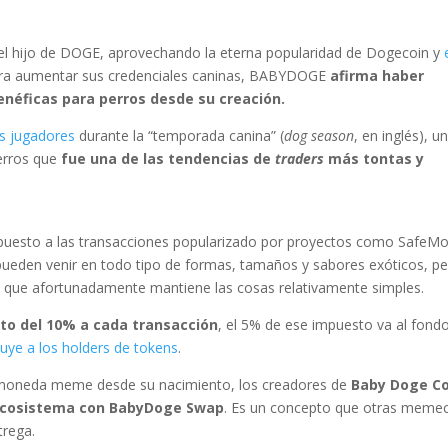
l hijo de DOGE, aprovechando la eterna popularidad de Dogecoin y
ara aumentar sus credenciales caninas, BABYDOGE
afirma haber
enéficas para perros desde su creación.
s jugadores
durante la “temporada canina” (
dog season
, en inglés), u
rros que
fue una de las tendencias de
traders
más tontas y
esto a las transacciones popularizado por proyectos como SafeM
 pueden venir en todo tipo de formas, tamaños y sabores exóticos, p
ue afortunadamente mantiene las cosas relativamente simples.
sto del 10% a cada transacción
, el 5% de ese impuesto va al fond
buye a los holders de tokens
.
omoneda meme desde su nacimiento, los creadores de
Baby Doge Co
l ecosistema con BabyDoge Swap
. Es un concepto que otras meme
trega.