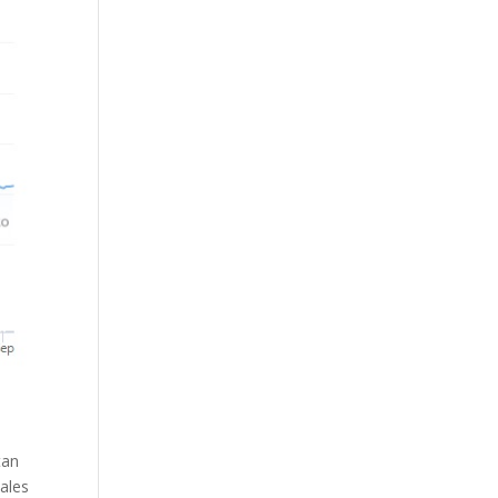
tan
ales