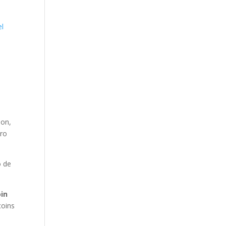
el
n
oon,
ero
o de
in
coins