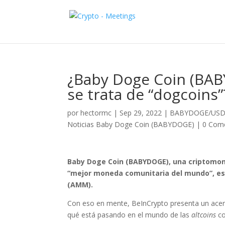
¿Baby Doge Coin (BAB
se trata de “dogcoins”
por
hectormc
|
Sep 29, 2022
|
BABYDOGE/US
Noticias Baby Doge Coin (BABYDOGE)
|
0 Come
Baby Doge Coin (BABYDOGE), una criptomon
“mejor moneda comunitaria del mundo”, est
(AMM).
Con eso en mente, BeInCrypto presenta un acer
qué está pasando en el mundo de las
altcoins
c