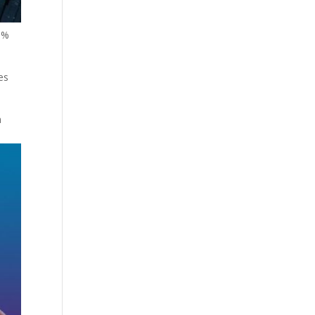
8%
es
n