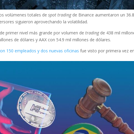
los volúmenes totales de
spot
trading
de Binance aumentaron un 36.
versores siguieron aprovechando la volatilidad.
de primer nivel más grande por volumen de
trading
de 438 mil millon
llones de dólares y AAX con 54.9 mil millones de dólares.
con 150 empleados y dos nuevas oficinas
fue visto por primera vez e