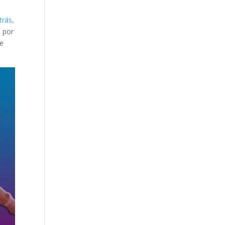
trás,
l por
de