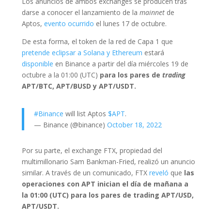
Los anuncios de ambos exchanges se producen tras
darse a conocer el lanzamiento de la
mainnet
de
Aptos,
evento ocurrido
el lunes 17 de octubre.
De esta forma, el token de la red de Capa 1 que
pretende eclipsar a Solana y Ethereum
estará
disponible
en Binance a partir del día miércoles 19 de
octubre a la 01:00 (UTC)
para los pares de
trading
APT/BTC, APT/BUSD y APT/USDT.
#Binance
will list Aptos
$APT
.
— Binance (@binance)
October 18, 2022
Por su parte, el exchange FTX, propiedad del
multimillonario Sam Bankman-Fried, realizó un anuncio
similar. A través de un comunicado, FTX
reveló
que
las
operaciones con APT inician el día de mañana a
la 01:00 (UTC) para los pares de trading APT/USD,
APT/USDT.