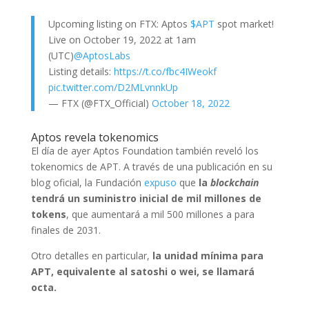
Upcoming listing on FTX: Aptos
$APT
spot market!
Live on October 19, 2022 at 1am
(UTC)
@AptosLabs
Listing details:
https://t.co/fbc4IWeokf
pic.twitter.com/D2MLvnnkUp
— FTX (@FTX_Official)
October 18, 2022
Aptos revela tokenomics
El día de ayer Aptos Foundation también reveló los
tokenomics de APT. A través de una publicación en su
blog oficial, la Fundación
expuso
que
la
blockchain
tendrá un suministro inicial de mil millones de
tokens
, que aumentará a mil 500 millones a para
finales de 2031.
Otro detalles en particular,
la unidad mínima para
APT, equivalente al satoshi o wei, se llamará
octa.