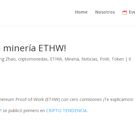
Home
Nosotros
Ev
e minería ETHW!
ng Zhao
,
criptomonedas
,
ETHW
,
Mineria
,
Noticias
,
PoW
,
Token
|
0
Ethereum Proof-of-Work (ETHW) con cero comisiones ¡Te explicamos!
!
se publicó primero en
CRIPTO TENDENCIA
.