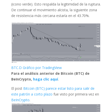
(icono verde). Esto respalda la legitimidad de la ruptura.
De continuar el movimiento alcista, la siguiente zona
de resistencia más cercana estaría en el 43.70%.
BTC.D Gráfico por TradingView
Para el análisis anterior de Bitcoin (BTC) de
BeInCrypto,
haga clic aquí
.
El post
Bitcoin (BTC) parece estar listo para salir de
este patrón a corto plazo
fue visto por primera vez en
BeInCrypto
.