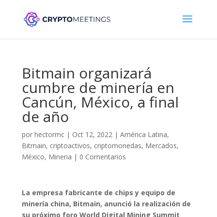
Bitmain organizará
cumbre de minería en
Cancún, México, a final
de año
por
hectormc
|
Oct 12, 2022
|
América Latina
,
Bitmain
,
criptoactivos
,
criptomonedas
,
Mercados
,
México
,
Mineria
|
0 Comentarios
La empresa fabricante de chips y equipo de
minería china, Bitmain, anunció la realización de
su próximo foro World Digital Mining Summit