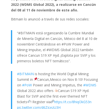
2022 (WDMS Global 2022), a realizarse en Cancún
del 08 al 11 de noviembre de este año.
Bitmain lo anunció a través de sus redes sociales:
“#BITMAIN está organizando la Cumbre Mundial
de Minería Digital en Cancún, México del 8 al 10 de
noviembre! Centrándose en #PoW Power and
Mining Impulse, el #WDMS Global 2022 también
ofrece Cancun S19 XP Hyd. ¡Explota por SVIP y los
primeros boletos NFT temáticos”.
#BITMAIN
is hosting the World Digital Mining
Summit in
Cancun,Mexico on Nov 8-10! Focusing
on
#PoW
Power and Mining Impetus, the
#WDMS
Global 2022 also offers
Cancun S19 XP Hyd.
Blast for SVIP and the first-ever themed NFT
tickets
! Register via
https://t.co/8hiqOkG53n
pic.twitter.com/d6ZJcezU3H