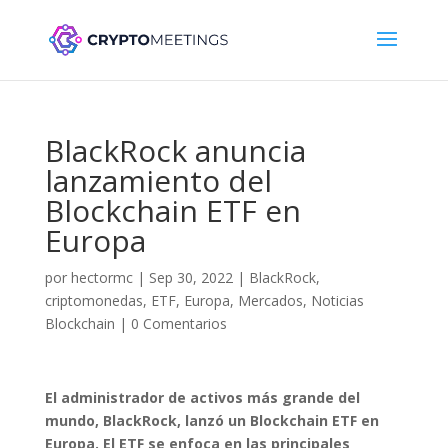
BlackRock anuncia
lanzamiento del
Blockchain ETF en
Europa
por
hectormc
|
Sep 30, 2022
|
BlackRock
,
criptomonedas
,
ETF
,
Europa
,
Mercados
,
Noticias
Blockchain
|
0 Comentarios
El administrador de activos más grande del
mundo, BlackRock, lanzó un Blockchain ETF en
Europa. El ETF se enfoca en las principales