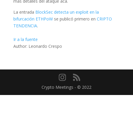
más detalles del ataque acá.
La entrada
BlockSec detecta un exploit en la
bifurcación ETHPoW
se publicó primero en
CRIPTO
TENDENCIA
.
Ir a la fuente
Author: Leonardo Crespo
Crypto Meetings - © 2022