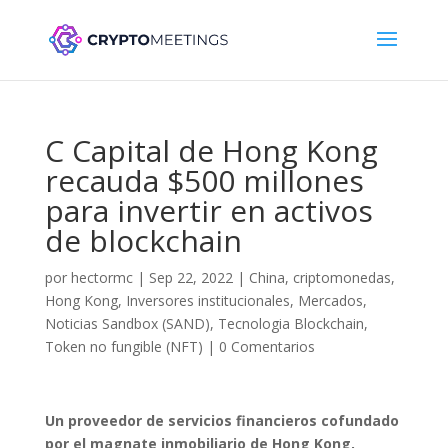
C Capital de Hong Kong
recauda $500 millones
para invertir en activos
de blockchain
por
hectormc
|
Sep 22, 2022
|
China
,
criptomonedas
,
Hong Kong
,
Inversores institucionales
,
Mercados
,
Noticias Sandbox (SAND)
,
Tecnologia Blockchain
,
Token no fungible (NFT)
|
0 Comentarios
Un proveedor de servicios financieros cofundado
por el magnate inmobiliario de Hong Kong,