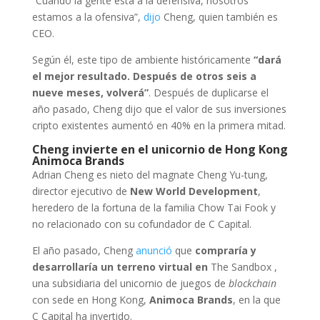
“Cuando la gente está a la defensiva, nosotros
estamos a la ofensiva”,
dijo
Cheng, quien también es
CEO.
Según él, este tipo de ambiente históricamente
“dará
el mejor resultado. Después de otros seis a
nueve meses, volverá”
. Después de duplicarse el
año pasado, Cheng dijo que el valor de sus inversiones
cripto existentes aumentó en 40% en la primera mitad.
Cheng invierte en el unicornio de Hong Kong
Animoca Brands
Adrian Cheng es nieto del magnate Cheng Yu-tung,
director ejecutivo de
New World Development
,
heredero de la fortuna de la familia Chow Tai Fook y
no relacionado con su cofundador de C Capital.
El año pasado, Cheng
anunció
que
compraría y
desarrollaría un terreno virtual en
The Sandbox ,
una subsidiaria del unicornio de juegos de
blockchain
con sede en Hong Kong,
Animoca Brands
, en la que
C Capital ha invertido.