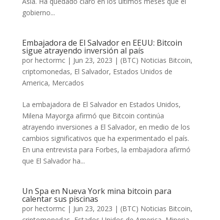
Asia. Ha quedado claro en los últimos meses que el
gobierno...
Embajadora de El Salvador en EEUU: Bitcoin
sigue atrayendo inversión al país
por
hectormc
|
Jun 23, 2023
|
(BTC) Noticias Bitcoin
,
criptomonedas
,
El Salvador
,
Estados Unidos de
America
,
Mercados
La embajadora de El Salvador en Estados Unidos,
Milena Mayorga afirmó que Bitcoin continúa
atrayendo inversiones a El Salvador, en medio de los
cambios significativos que ha experimentado el país.
En una entrevista para Forbes, la embajadora afirmó
que El Salvador ha...
Un Spa en Nueva York mina bitcoin para
calentar sus piscinas
por
hectormc
|
Jun 23, 2023
|
(BTC) Noticias Bitcoin
,
criptomonedas
,
Estados Unidos de America
,
Mineria
,