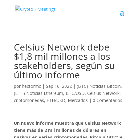
Celsius Network debe
$1,8 mil millones a los
stakeholders, según su
último informe
por
hectormc
|
Sep 16, 2022
|
(BTC) Noticias Bitcoin
,
(ETH) Noticias Ethereum
,
BTC/USD
,
Celsius Network
,
criptomonedas
,
ETH/USD
,
Mercados
|
0 Comentarios
Un nuevo informe muestra que Celsius Network
tiene más de 2 mil millones de dólares en
pasivos en varias criptomonedas. Bitcoin (BTC) y