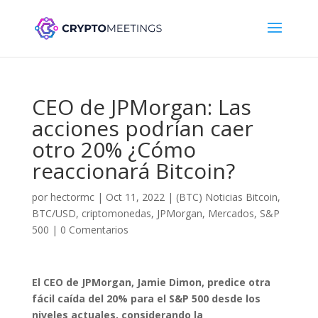
CEO de JPMorgan: Las
acciones podrían caer
otro 20% ¿Cómo
reaccionará Bitcoin?
por
hectormc
|
Oct 11, 2022
|
(BTC) Noticias Bitcoin
,
BTC/USD
,
criptomonedas
,
JPMorgan
,
Mercados
,
S&P
500
|
0 Comentarios
El CEO de JPMorgan, Jamie Dimon, predice otra
fácil caída del 20% para el S&P 500 desde los
niveles actuales, considerando la