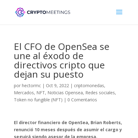
El CFO de OpenSea se
une al éxodo de
directivos cripto que
dejan su puesto
por
hectormc
|
Oct 9, 2022
|
criptomonedas
,
Mercados
,
NFT
,
Noticias Opensea
,
Redes sociales
,
Token no fungible (NFT)
|
0 Comentarios
El director financiero de OpenSea, Brian Roberts,
renunció 10 meses después de asumir el cargo y
seguirá siendo asesor de la empresa.