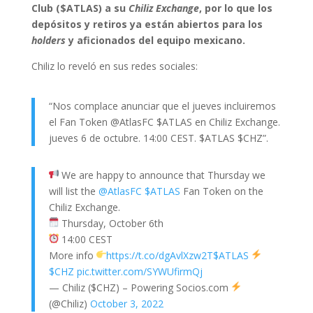
Club ($ATLAS) a su
Chiliz Exchange
, por lo que los
depósitos y retiros ya están abiertos para los
holders
y aficionados del equipo mexicano.
Chiliz lo reveló en sus redes sociales:
“Nos complace anunciar que el jueves incluiremos
el Fan Token @AtlasFC $ATLAS en Chiliz Exchange.
jueves 6 de octubre. 14:00 CEST. $ATLAS $CHZ”.
We are happy to announce that Thursday we
will list the
@AtlasFC
$ATLAS
Fan Token on the
Chiliz Exchange.
Thursday, October 6th
14:00 CEST
More info
https://t.co/dgAvlXzw2T
$ATLAS
$CHZ
pic.twitter.com/SYWUfirmQj
— Chiliz ($CHZ) – Powering Socios.com
(@Chiliz)
October 3, 2022