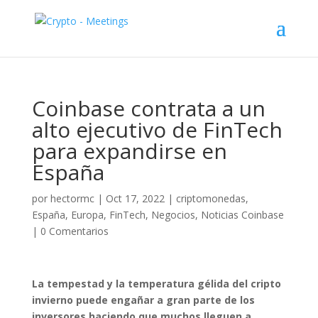
Coinbase contrata a un
alto ejecutivo de FinTech
para expandirse en
España
por
hectormc
|
Oct 17, 2022
|
criptomonedas
,
España
,
Europa
,
FinTech
,
Negocios
,
Noticias Coinbase
|
0 Comentarios
La tempestad y la temperatura gélida del cripto
invierno puede engañar a gran parte de los
inversores haciendo que muchos lleguen a