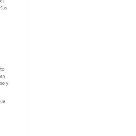
ses
 Sus
cto
zan
rso y
que