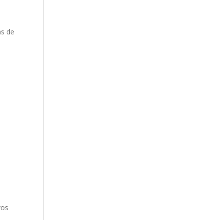
as de
a
vos