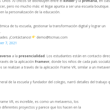
 Unos 70 chicos se distribuyen entre el
kínder
y la
primaria
, en cla
er, pero no mucho más: el Ikigai apunta a ser una escuela boutique.
 en la personalización de la educación.
ica de tu escuela, gestionar la transformación digital y lograr un
.
dades. ¡Contáctanos!
demo@ticmas.com
er 7, 2021
averso
a la
presencialidad
. Los estudiantes están en contacto dire
ravés de la aplicación
Framevr
, donde los niños de cada país sociali
 se realizan a través de la aplicación Frame VR, similar a un metave
eneral de la escuela y fundador del colegio, narró detalles del trabajo 
rame VR, es increíble, es como un metaverso, los
n diferentes proyectos y parece que los hacen en la