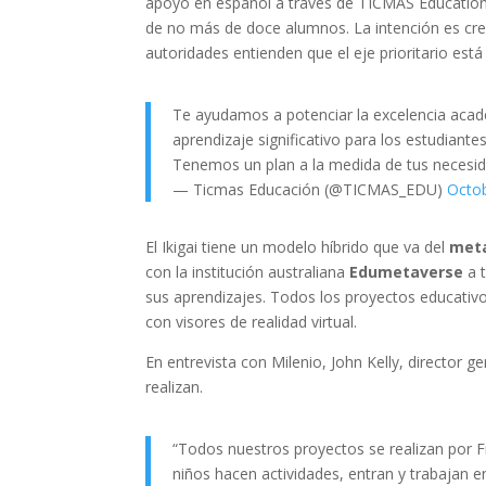
apoyo en español a través de TICMAS Education.
de no más de doce alumnos. La intención es crec
autoridades entienden que el eje prioritario está
Te ayudamos a potenciar la excelencia académ
aprendizaje significativo para los estudiantes
Tenemos un plan a la medida de tus necesi
— Ticmas Educación (@TICMAS_EDU)
Octob
El Ikigai tiene un modelo híbrido que va del
met
con la institución australiana
Edumetaverse
a t
sus aprendizajes. Todos los proyectos educativos
con visores de realidad virtual.
En entrevista con Milenio, John Kelly, director g
realizan.
“Todos nuestros proyectos se realizan por F
niños hacen actividades, entran y trabajan e