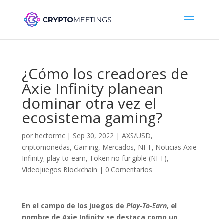
¿Cómo los creadores de
Axie Infinity planean
dominar otra vez el
ecosistema gaming?
por
hectormc
|
Sep 30, 2022
|
AXS/USD
,
criptomonedas
,
Gaming
,
Mercados
,
NFT
,
Noticias Axie
Infinity
,
play-to-earn
,
Token no fungible (NFT)
,
Videojuegos Blockchain
|
0 Comentarios
En el campo de los juegos de
Play-To-Earn
, el
nombre de Axie Infinity se destaca como un