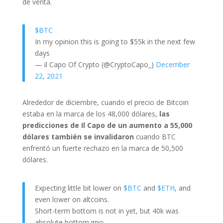
de venta.
$BTC
In my opinion this is going to $55k in the next few
days
— il Capo Of Crypto (@CryptoCapo_)
December
22, 2021
Alrededor de diciembre, cuando el precio de Bitcoin
estaba en la marca de los 48,000 dólares,
las
predicciones de Il Capo de un aumento a 55,000
dólares también se invalidaron
cuando BTC
enfrentó un fuerte rechazo en la marca de 50,500
dólares.
Expecting little bit lower on
$BTC
and
$ETH
, and
even lower on altcoins.
Short-term bottom is not in yet, but 40k was
absolute bottom imo.