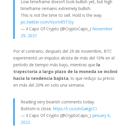
Low timeframe doesn’t look bullish yet, but high
timeframe remains extremely bullish.
This is not the time to sell. Hold is the way.
pic.twitter.com/VscmR5TISy
— il Capo Of Crypto (@CryptoCapo_)
November
29, 2021
Por el contrario, después del 29 de noviembre, BTC
experimentó un impulso alcista de más del 10% en el
período de tiempo más bajo, mientras que
la
trayectoria a largo plazo de la moneda se inclinó
hacia la tendencia bajista
, lo que redujo su precio
en más del 20% en solo una semana.
Reading very bearish comments today.
Bottom is close.
https://t.co/uInGakgcCI
— il Capo Of Crypto (@CryptoCapo_)
January 6,
2022