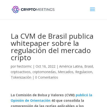
La CVM de Brasil publica
whitepaper sobre la
regulación del mercado
cripto
por
hectormc
|
Oct 16, 2022
|
América Latina
,
Brasil
,
criptoactivos
,
criptomonedas
,
Mercados
,
Regulacion
,
Tokenización
|
0 Comentarios
La Comisión de Bolsa y Valores (CVM)
publicó la
Opinión de Orientación
40 que consolida la
comprensión de las reglas aplicables a los