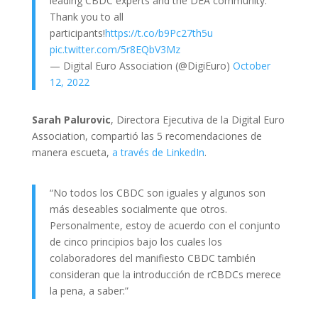
leading CBDC experts and the DEA community.
Thank you to all
participants!
https://t.co/b9Pc27th5u
pic.twitter.com/5r8EQbV3Mz
— Digital Euro Association (@DigiEuro)
October
12, 2022
Sarah Palurovic
, Directora Ejecutiva de la Digital Euro
Association, compartió las 5 recomendaciones de
manera escueta,
a través de LinkedIn
.
“No todos los CBDC son iguales y algunos son
más deseables socialmente que otros.
Personalmente, estoy de acuerdo con el conjunto
de cinco principios bajo los cuales los
colaboradores del manifiesto CBDC también
consideran que la introducción de rCBDCs merece
la pena, a saber:”