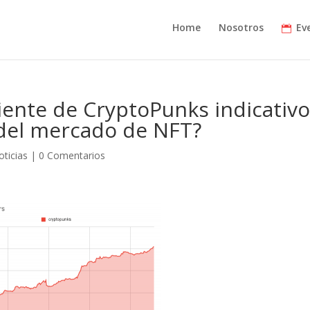
Home
Nosotros
Ev
ciente de CryptoPunks indicativ
 del mercado de NFT?
oticias
|
0 Comentarios