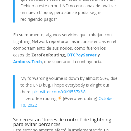
Debido a este error, LND no era capaz de analizar
un nuevo bloque, pero aún se podía seguir
redirigiendo pagos”
En su momento, algunos servicios que trabajan con
Lightning Network reportaron las inconsistencias en el
comportamiento de sus nodos, como fueron los
casos de
ZeroFeeRouting,
BTCPayServer
y
Amboss.Tech
,
que superaron la contingencia.
My forwarding volume is down by almost 50%, due
to the LND bug. I hope everybody is alright out
there.
pic.twitter.com/x0K6557X6G
— zero fee routing
(@zerofeerouting)
October
10, 2022
Se necesitan “torres de control” de Lightning
para evitar percances
Este error solamente afectó la implementación LND,