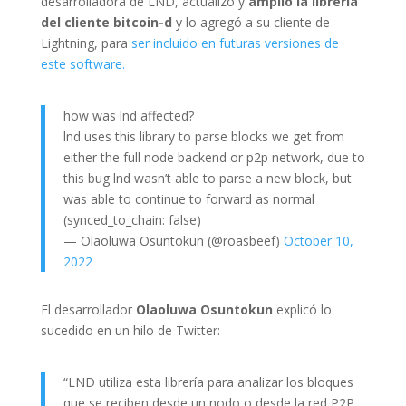
desarrolladora de LND, actualizó y
amplió la librería
del cliente bitcoin-d
y lo agregó a su cliente de
Lightning, para
ser incluido en futuras versiones de
este software.
how was lnd affected?
lnd uses this library to parse blocks we get from
either the full node backend or p2p network, due to
this bug lnd wasn’t able to parse a new block, but
was able to continue to forward as normal
(synced_to_chain: false)
— Olaoluwa Osuntokun (@roasbeef)
October 10,
2022
El desarrollador
Olaoluwa Osuntokun
explicó lo
sucedido en un hilo de Twitter:
“LND utiliza esta librería para analizar los bloques
que se reciben desde un nodo o desde la red P2P.