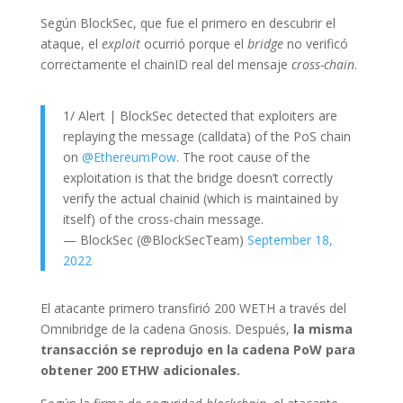
Según BlockSec, que fue el primero en descubrir el
ataque, el
exploit
ocurrió porque el
bridge
no verificó
correctamente el chainID real del mensaje
cross-chain
.
1/ Alert | BlockSec detected that exploiters are
replaying the message (calldata) of the PoS chain
on
@EthereumPow
. The root cause of the
exploitation is that the bridge doesn’t correctly
verify the actual chainid (which is maintained by
itself) of the cross-chain message.
— BlockSec (@BlockSecTeam)
September 18,
2022
El atacante primero transfirió 200 WETH a través del
Omnibridge de la cadena Gnosis. Después,
la misma
transacción se reprodujo en la cadena PoW para
obtener 200 ETHW adicionales.