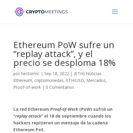
Ethereum PoW sufre un
“replay attack”, y el
precio se desploma 18%
por
hectormc
|
Sep 18, 2022
|
(ETH) Noticias
Ethereum
,
criptomonedas
,
ETH/USD
,
Mercados
,
Proof-of-work
|
0 Comentarios
La red Ethereum
Proof-of-Work
(PoW) sufrió un
“
replay attack
” el 18 de septiembre cuando los
hackers repitieron un mensaje de la cadena
Ethereum PoS.