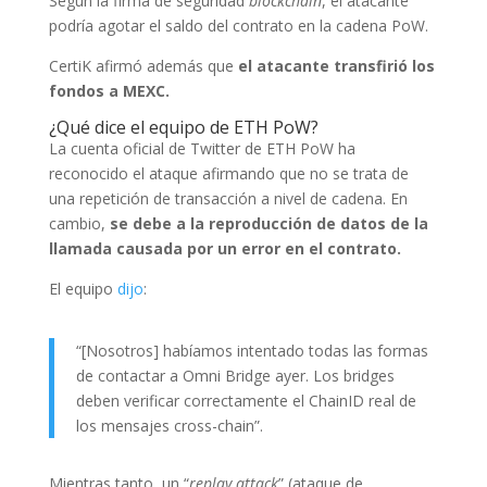
Según la firma de seguridad
blockchain
, el atacante
podría agotar el saldo del contrato en la cadena PoW.
CertiK afirmó además que
el atacante transfirió los
fondos a MEXC.
¿Qué dice el equipo de ETH PoW?
La cuenta oficial de Twitter de ETH PoW ha
reconocido el ataque afirmando que no se trata de
una repetición de transacción a nivel de cadena. En
cambio,
se debe a la reproducción de datos de la
llamada causada por un error en el contrato.
El equipo
dijo
:
“[Nosotros] habíamos intentado todas las formas
de contactar a Omni Bridge ayer. Los bridges
deben verificar correctamente el ChainID real de
los mensajes cross-chain”.
Mientras tanto, un “
replay attack
” (ataque de