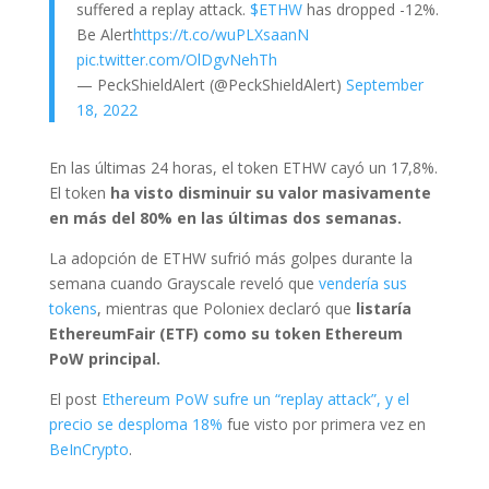
suffered a replay attack.
$ETHW
has dropped -12%.
Be Alert
https://t.co/wuPLXsaanN
pic.twitter.com/OlDgvNehTh
— PeckShieldAlert (@PeckShieldAlert)
September
18, 2022
En las últimas 24 horas, el token ETHW cayó un 17,8%.
El token
ha visto disminuir su valor masivamente
en más del 80% en las últimas dos semanas.
La adopción de ETHW sufrió más golpes durante la
semana cuando Grayscale reveló que
vendería sus
tokens
, mientras que Poloniex declaró que
listaría
EthereumFair (ETF) como su token Ethereum
PoW principal.
El post
Ethereum PoW sufre un “replay attack”, y el
precio se desploma 18%
fue visto por primera vez en
BeInCrypto
.