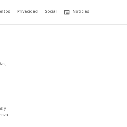
entos
Privacidad
Social
Noticias
das
,
as y
ienza