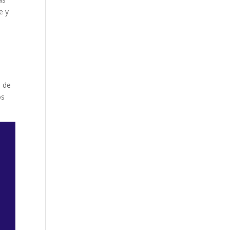
e y
n de
os