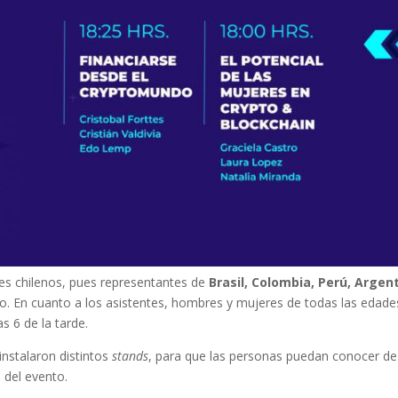
es chilenos, pues representantes de
Brasil, Colombia, Perú, Argen
o. En cuanto a los asistentes, hombres y mujeres de todas las edade
as 6 de la tarde.
instalaron distintos
stands
, para que las personas puedan conocer de
 del evento.