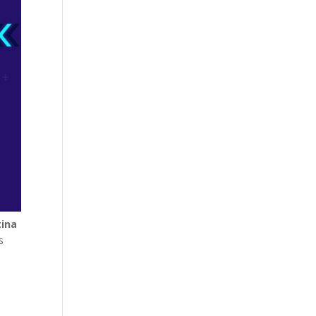
tina
s