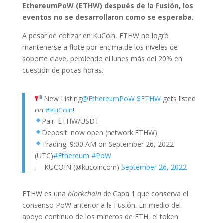
EthereumPoW (ETHW) después de la Fusión, los
eventos no se desarrollaron como se esperaba.
A pesar de cotizar en KuCoin, ETHW no logró
mantenerse a flote por encima de los niveles de
soporte clave, perdiendo el lunes más del 20% en
cuestión de pocas horas.
New Listing
@EthereumPoW
$ETHW
gets listed
on
#KuCoin
!
Pair: ETHW/USDT
Deposit: now open (network:ETHW)
Trading: 9:00 AM on September 26, 2022
(UTC)
#Ethereum
#PoW
— KUCOIN (@kucoincom)
September 26, 2022
ETHW es una
blockchain
de Capa 1 que conserva el
consenso PoW anterior a la Fusión. En medio del
apoyo continuo de los mineros de ETH, el token