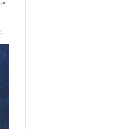
 que
”.