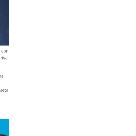
ó con
rival
ma
 Meta