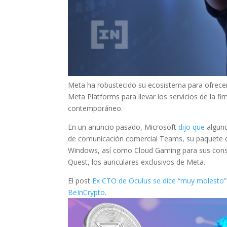
Meta ha robustecido su ecosistema para ofrecer
Meta Platforms para llevar los servicios de la fi
contemporáneo.
En un anuncio pasado, Microsoft
dijo que
alguno
de comunicación comercial Teams, su paquete de
Windows, así como Cloud Gaming para sus consol
Quest, los auriculares exclusivos de Meta.
El post
Ex CTO de Oculus se dice “muy molesto”
BeInCrypto
.