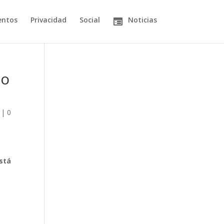
entos
Privacidad
Social
Noticias
lo
|
0
está