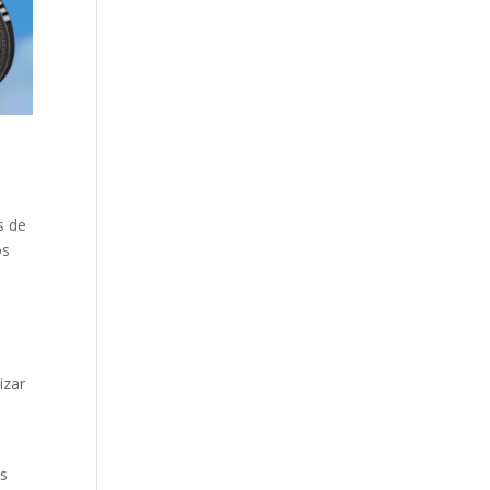
s de
os
izar
es