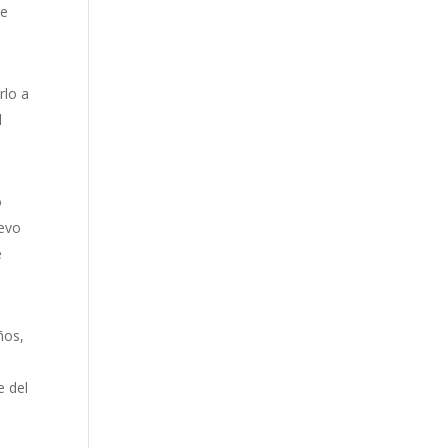
de
rlo a
l
o
uevo
e
ños,
e
e del