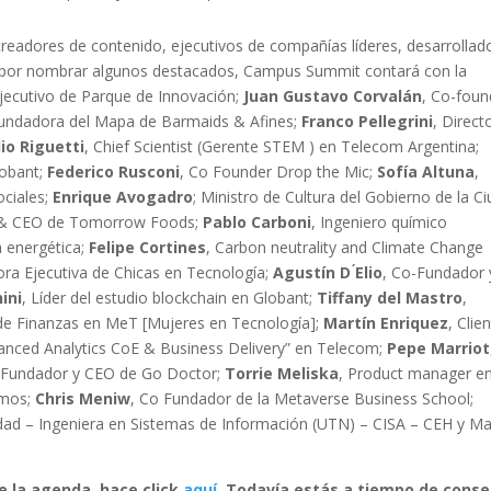
readores de contenido, ejecutivos de compañías líderes, desarrollad
o por nombrar algunos destacados, Campus Summit contará con la
Ejecutivo de Parque de Innovación;
Juan Gustavo Corvalán
, Co-foun
Fundadora del Mapa de Barmaids & Afines;
Franco Pellegrini
, Direct
dio Riguetti
, Chief Scientist (Gerente STEM ) en Telecom Argentina;
lobant;
Federico Rusconi
, Co Founder Drop the Mic;
Sofía Altuna
,
ociales;
Enrique Avogadro
; Ministro de Cultura del Gobierno de la C
 & CEO de Tomorrow Foods;
Pablo Carboni
, Ingeniero químico
a energética;
Felipe Cortines
, Carbon neutrality and Climate Change
tora Ejecutiva de Chicas en Tecnología;
Agustín D ́Elio
, Co-Fundador 
ini
, Líder del estudio blockchain en Globant;
Tiffany del Mastro
,
 de Finanzas en MeT [Mujeres en Tecnología];
Martín Enriquez
, Clien
anced Analytics CoE & Business Delivery” en Telecom;
Pepe Marriot
 Fundador y CEO de Go Doctor;
Torrie Meliska
, Product manager e
omos;
Chris Meniw
, Co Fundador de la Metaverse Business School;
idad – Ingeniera en Sistemas de Información (UTN) – CISA – CEH y Ma
e la agenda, hace click
aquí
. Todavía estás a tiempo de conse