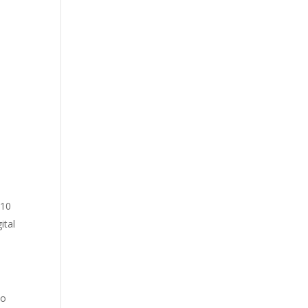
 10
ital
to