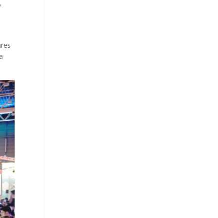
o
ares
a