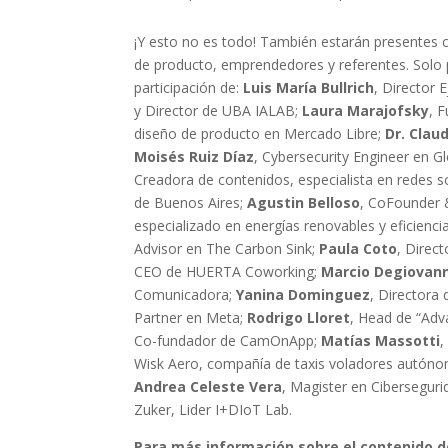
¡Y esto no es todo! También estarán presentes c
de producto, emprendedores y referentes. Sol
participación de:
Luis María Bullrich
, Director 
y Director de UBA IALAB;
Laura Marajofsky
, 
diseño de producto en Mercado Libre;
Dr. Clau
Moisés Ruiz Díaz
, Cybersecurity Engineer en G
Creadora de contenidos, especialista en redes s
de Buenos Aires;
Agustin Belloso
, CoFounder
especializado en energías renovables y eficienci
Advisor en The Carbon Sink;
Paula Coto
, Direc
CEO de HUERTA Coworking;
Marcio Degiovann
Comunicadora;
Yanina Dominguez
, Directora
Partner en Meta;
Rodrigo Lloret
, Head de “Adv
Co-fundador de CamOnApp;
Matías Massotti
,
Wisk Aero, compañía de taxis voladores autón
Andrea Celeste Vera
, Magister en Cibersegur
Zuker, Lider I+DIoT Lab.
Para más información sobre el contenido d