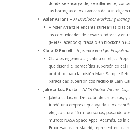
donde se encarga de, sencillamente, contar
las hormigas o los avances de la Inteligencia 
Asier Arranz
–
AI Developer Marketing Manag
A Asier Arranz le encanta surfear las olas 
las comunidades de desarrolladores y entusi
(Meta/Facebook), trabajó en blockchain (C
Clara O Farrell
–
Ingeniera en el Jet Propulsio
Clara es ingeniera argentina en el Jet Prop
que diseñó el paracaídas supersónico del 
prototipo para la misión Mars Sample Retu
paracaídas supersónicos recibió la Early C
Julieta Luz Porta
–
NASA Global Winner, Cof
Julieta es Lic. en Dirección de empresas, y
fundó una empresa que ayuda a los científi
elegida entre 26 mil personas, pasando por
mundo: NASA Space Apps. Además, es la di
Empresarios en Madrid, representando a m