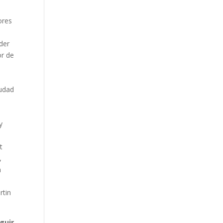
ores
der
or de
iudad
y
t
,
n
rtin
guir