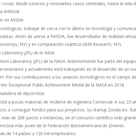
 cosas: desde icónicos y resonantes casos criminales, hasta la vida 
Artificial.
er en NVIDIA
tecnológicas, trabajar de cerca con lo último en tecnología y comunica
astas. Antes de unirse a NVIDIA, fue desarrollador de realidad virtua
onsensys, NY) y en computación cuántica (IBM Research, NY).
n Laboratory (JPL) de la NASA
ulsion Laboratory (JPL) de la NASA. Anteriormente fue parte del equip
Perseverance y actualmente está trabajando en el desarrollo de un n
rn. Por sus contribuciones a los avances tecnológicos en el campo d
areer Exceptional Public Achievement Medal de la NASA en 2018.
undadora de Mycorrhiza
 está a pocas materias de recibirse de Ingeniera Comercial. A sus 23 a
cos a conseguir fondos para sus proyectos. Su startup Zonda Inc. fu
 más de 268 jueces e instancias, en el concurso científico más grand
rectiva más joven de la Federación Iberoamericana de Jóvenes
ás de 14 países y 120 mil empresarios.