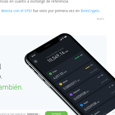
encias en cuanto a
exchange
de referencia.
 directa con el SPEI
fue visto por primera vez en
BeInCrypto
.