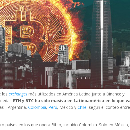
e los
exchanges
más utilizados en América Latina junto a Binance y
monedas
ETH y BTC ha sido masiva en Latinoamérica en lo que va
asil, Argentina,
Colombia
,
Perú
, México y
Chile
, según el conteo entre
o países en los que opera Bitso, incluido Colombia. Solo en México,