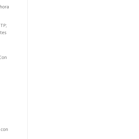
ahora
STP;
ntes
 Con
 con