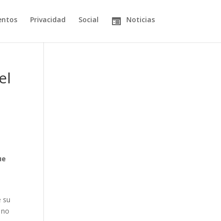
entos
Privacidad
Social
Noticias
el
0
ue
e su
 no