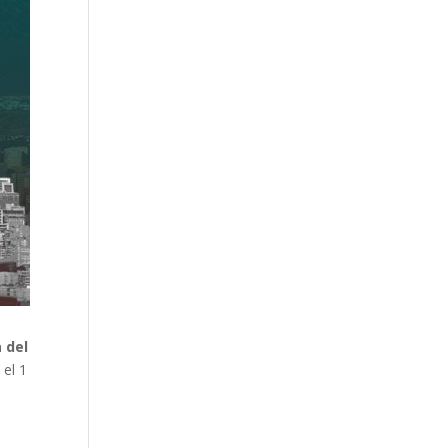
 del
 el 1