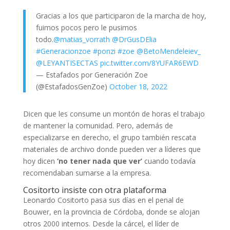
Gracias a los que participaron de la marcha de hoy,
fuimos pocos pero le pusimos
todo.
@matias_vorrath
@DrGusDElia
#Generacionzoe
#ponzi
#zoe
@BetoMendeleiev_
@LEYANTISECTAS
pic.twitter.com/8YUFAR6EWD
— Estafados por Generación Zoe
(@EstafadosGenZoe)
October 18, 2022
Dicen que les consume un montón de horas el trabajo
de mantener la comunidad. Pero, además de
especializarse en derecho, el grupo también rescata
materiales de archivo donde pueden ver a líderes que
hoy dicen
‘no tener nada que ver’
cuando todavía
recomendaban sumarse a la empresa.
Cositorto insiste con otra plataforma
Leonardo Cositorto pasa sus días en el penal de
Bouwer, en la provincia de Córdoba, donde se alojan
otros 2000 internos. Desde la cárcel, el líder de