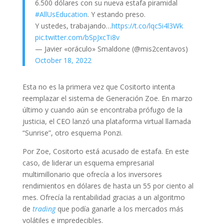
6.500 dólares con su nueva estafa piramidal
#AllUsEducation
. Y estando preso.
Y ustedes, trabajando…
https://t.co/lqc5i4l3Wk
pic.twitter.com/bSpJxcTi8v
— Javier «oráculo» Smaldone (@mis2centavos)
October 18, 2022
Esta no es la primera vez que Cositorto intenta
reemplazar el sistema de Generación Zoe. En marzo
último y cuando aún se encontraba prófugo de la
justicia, el CEO lanzó una plataforma virtual llamada
“Sunrise”, otro esquema Ponzi.
Por Zoe, Cositorto está acusado de estafa. En este
caso, de liderar un esquema empresarial
multimillonario que ofrecía a los inversores
rendimientos en dólares de hasta un 55 por ciento al
mes. Ofrecía la rentabilidad gracias a un algoritmo
de
trading
que podía ganarle a los mercados más
volátiles e impredecibles.