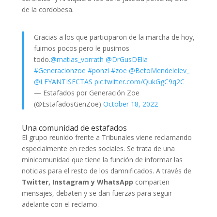
de la cordobesa.
Gracias a los que participaron de la marcha de hoy,
fuimos pocos pero le pusimos
todo.
@matias_vorrath
@DrGusDElia
#Generacionzoe
#ponzi
#zoe
@BetoMendeleiev_
@LEYANTISECTAS
pic.twitter.com/QukGgC9q2C
— Estafados por Generación Zoe
(@EstafadosGenZoe)
October 18, 2022
Una comunidad de estafados
El grupo reunido frente a Tribunales viene reclamando
especialmente en redes sociales. Se trata de una
minicomunidad que tiene la función de informar las
noticias para el resto de los damnificados. A través de
Twitter, Instagram y WhatsApp
comparten
mensajes, debaten y se dan fuerzas para seguir
adelante con el reclamo.