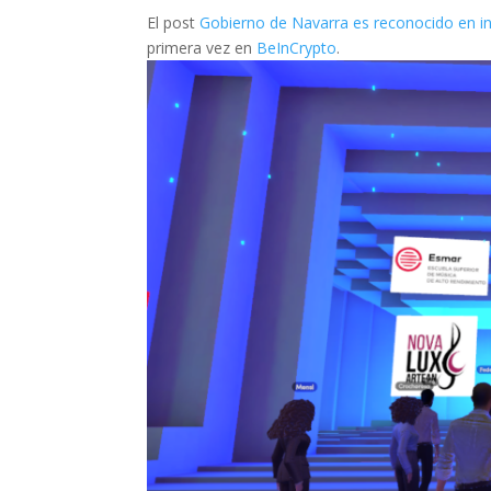
El post
Gobierno de Navarra es reconocido en in
primera vez en
BeInCrypto
.