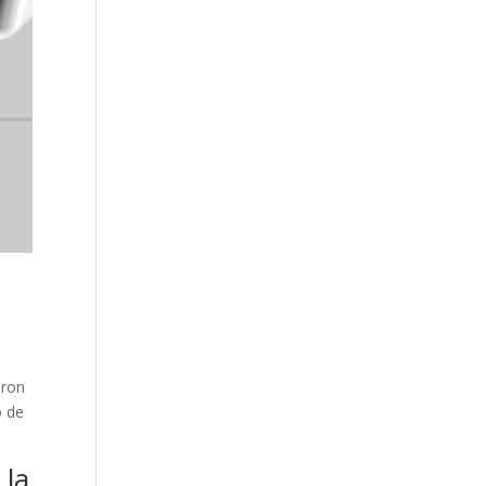
aron
o de
 la