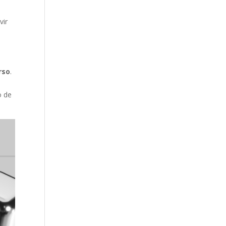
vir
rso
.
o de