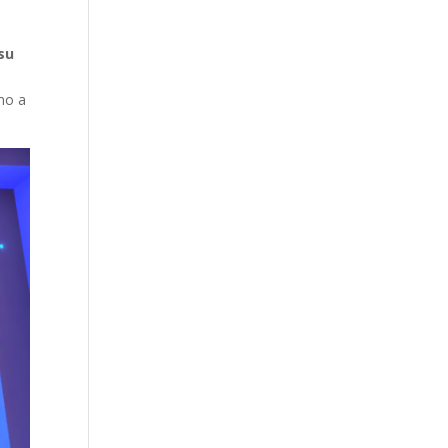
su
mo a