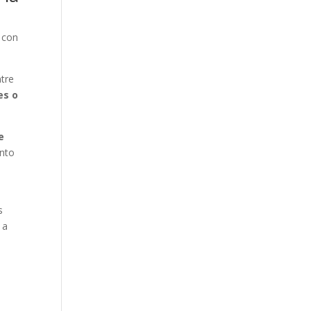
 con
ntre
es o
e
ento
s
 a