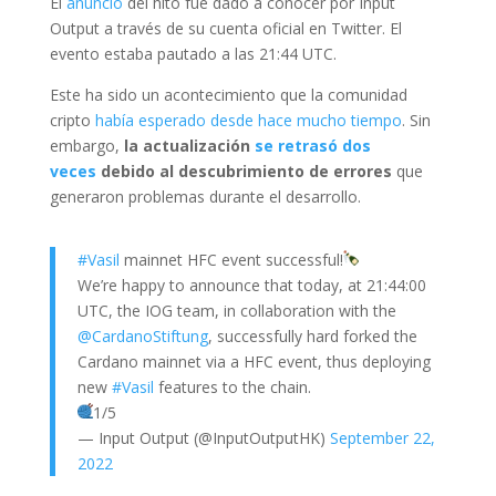
El
anuncio
del hito fue dado a conocer por Input
Output a través de su cuenta oficial en Twitter. El
evento estaba pautado a las 21:44
UTC.
Este ha sido un acontecimiento que la comunidad
cripto
había esperado desde hace mucho tiempo
. Sin
embargo,
la actualización
se retrasó dos
veces
debido al descubrimiento de errores
que
generaron problemas durante el desarrollo.
#Vasil
mainnet HFC event successful!
We’re happy to announce that today, at 21:44:00
UTC, the IOG team, in collaboration with the
@CardanoStiftung
, successfully hard forked the
Cardano mainnet via a HFC event, thus deploying
new
#Vasil
features to the chain.
1/5
— Input Output (@InputOutputHK)
September 22,
2022