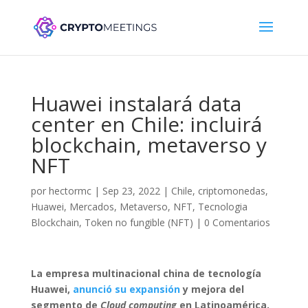
Huawei instalará data
center en Chile: incluirá
blockchain, metaverso y
NFT
por
hectormc
|
Sep 23, 2022
|
Chile
,
criptomonedas
,
Huawei
,
Mercados
,
Metaverso
,
NFT
,
Tecnologia
Blockchain
,
Token no fungible (NFT)
|
0 Comentarios
La empresa multinacional china de tecnología
Huawei,
anunció su expansión
y mejora del
segmento de
Cloud computing
en Latinoamérica,