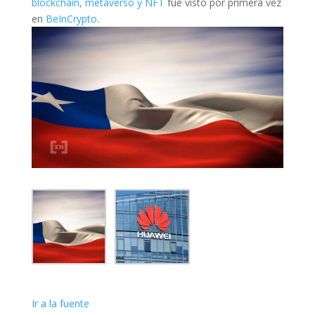
blockchain, metaverso y NFT
fue visto por primera vez
en
BeInCrypto
.
Ir a la fuente