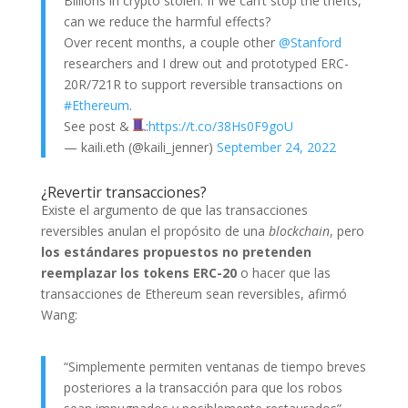
Billions in crypto stolen. If we can’t stop the thefts,
can we reduce the harmful effects?
Over recent months, a couple other
@Stanford
researchers and I drew out and prototyped ERC-
20R/721R to support reversible transactions on
#Ethereum
.
See post &
:
https://t.co/38Hs0F9goU
— kaili.eth (@kaili_jenner)
September 24, 2022
¿Revertir transacciones?
Existe el argumento de que las transacciones
reversibles anulan el propósito de una
blockchain
, pero
los estándares propuestos no pretenden
reemplazar los tokens ERC-20
o hacer que las
transacciones de Ethereum sean reversibles, afirmó
Wang:
“Simplemente permiten ventanas de tiempo breves
posteriores a la transacción para que los robos