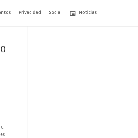
entos
Privacidad
Social
Noticias
00
TC
nes