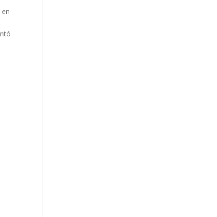
r en
entó