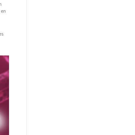
n
 en
es