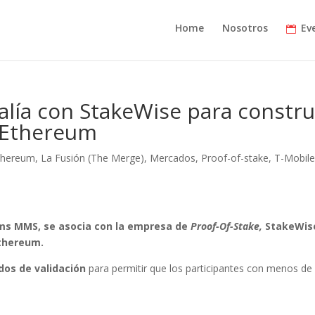
Home
Nosotros
Ev
alía con StakeWise para constru
 Ethereum
thereum
,
La Fusión (The Merge)
,
Mercados
,
Proof-of-stake
,
T-Mobil
ms MMS, se asocia con la empresa de
Proof-Of-Stake,
StakeWis
Ethereum.
os de validación
para permitir que los participantes con menos de