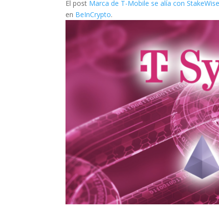
El post
Marca de T-Mobile se alía con StakeWise
en
BeInCrypto
.