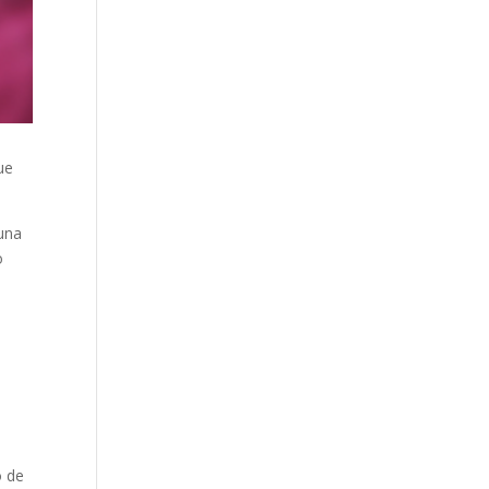
ue
 una
o
o de