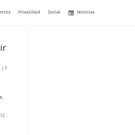
entos
Privacidad
Social
Noticias
ir
e
|
0
e,
 32