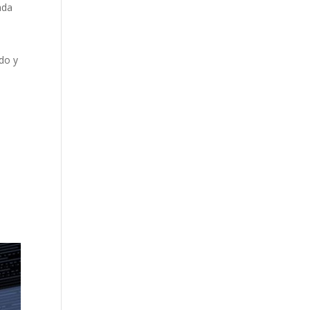
ada
do y