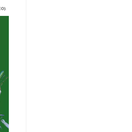
EO)
.