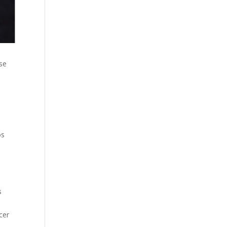
 se
os
s
cer