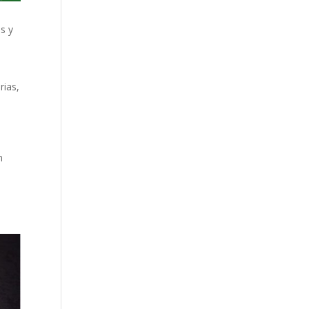
s y
rias,
n