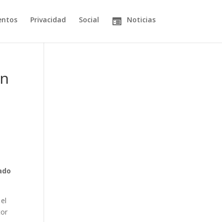
entos
Privacidad
Social
Noticias
an
ado
 el
tor