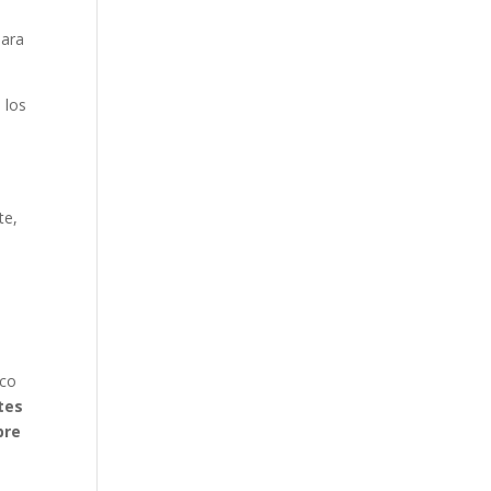
para
 los
te,
ico
tes
bre