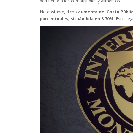
pertinente a los combustibles y alimentos.
No obstante, dicho
aumento del Gasto Público
porcentuales, situándola en 8.70%
. Esto seg