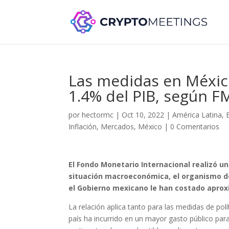
Las medidas en México
1.4% del PIB, según F
por
hectormc
|
Oct 10, 2022
|
América Latina
,
Inflación
,
Mercados
,
México
|
0 Comentarios
El Fondo Monetario Internacional realizó una
situación macroeconómica, el organismo d
el Gobierno mexicano le han costado aprox
La relación aplica tanto para las medidas de polít
país ha incurrido en un mayor gasto público para 