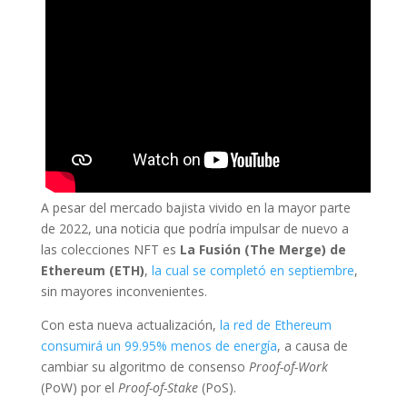
A pesar del mercado bajista vivido en la mayor parte
de 2022, una noticia que podría impulsar de nuevo a
las colecciones NFT es
La Fusión (The Merge) de
Ethereum (ETH)
,
la cual se completó en septiembre
,
sin mayores inconvenientes.
Con esta nueva actualización,
la red de Ethereum
consumirá un 99.95% menos de energía
, a causa de
cambiar su algoritmo de consenso
Proof-of-Work
(PoW) por el
Proof-of-Stake
(PoS).