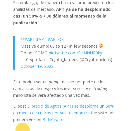
Sin embargo, de manera típica y como predijeron los
analistas de mercado,
APT ya se ha desplomado
casi un 50% a 7.30 dólares al momento de la
publicación
.
#APT
$APT
#APTOS
Massive dump: 60 to 12$ in few seconds
Do not FOMO
pic.twitter.com/PlcNNUR0ky
— Cryptofan | Crypto_fan.lens (@Cryptofanlens)
October 19, 2022
Esto podría ser un
dump
masivo por parte de los
capitalistas de riesgo y los inversores, y el
trading
minorista se verá afectado una vez más.
El post
El precio de Aptos (APT) se desploma un 50%
en medio de críticas por sus tokenomics
fue visto por
primera vez en
BeInCrypto
.