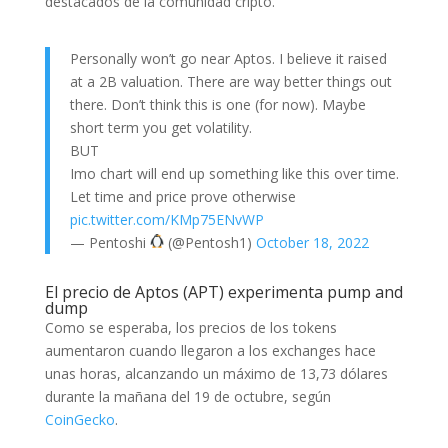
destacados de la comunidad cripto.
Personally won’t go near Aptos. I believe it raised
at a 2B valuation. There are way better things out
there. Don’t think this is one (for now). Maybe
short term you get volatility.
BUT
Imo chart will end up something like this over time.
Let time and price prove otherwise
pic.twitter.com/KMp75ENvWP
— Pentoshi
(@Pentosh1)
October 18, 2022
El precio de Aptos (APT) experimenta pump and
dump
Como se esperaba, los precios de los tokens
aumentaron cuando llegaron a los exchanges hace
unas horas, alcanzando un máximo de 13,73 dólares
durante la mañana del 19 de octubre, según
CoinGecko
.