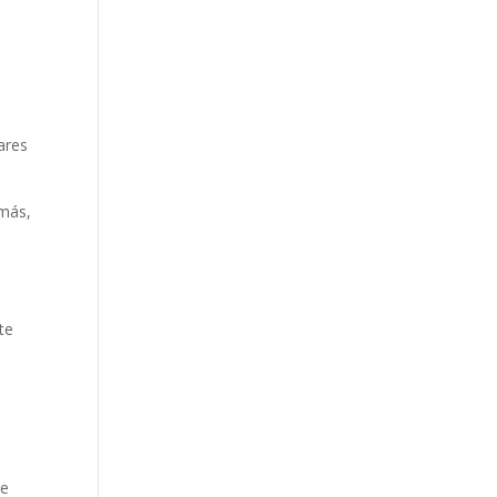
ares
emás,
te
de