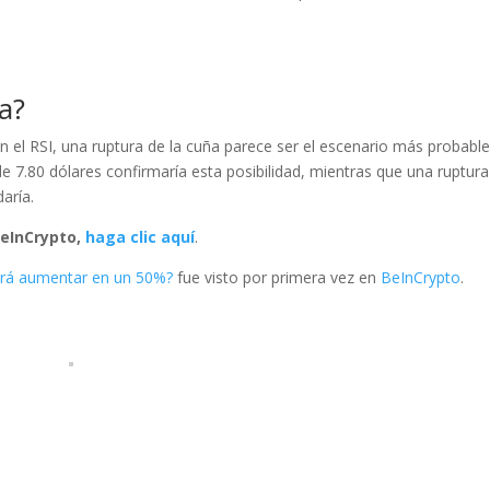
ra?
 en el RSI, una ruptura de la cuña parece ser el escenario más probabl
e 7.80 dólares confirmaría esta posibilidad, mientras que una ruptura
daría.
 BeInCrypto,
haga clic aquí
.
drá aumentar en un 50%?
fue visto por primera vez en
BeInCrypto
.