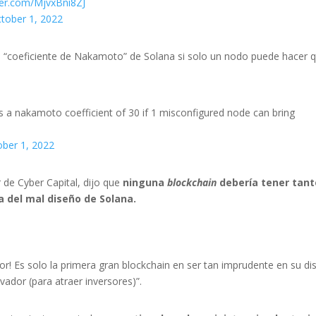
tter.com/MjvxBni8ZJ
tober 1, 2022
to “coeficiente de Nakamoto” de Solana si solo un nodo puede hacer 
 nakamoto coefficient of 30 if 1 misconfigured node can bring
ober 1, 2022
de Cyber ​​Capital, dijo que
ninguna
blockchain
debería tener tant
a del mal diseño de Solana.
or! Es solo la primera gran blockchain en ser tan imprudente en su d
ador (para atraer inversores)”.