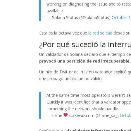
working on diagnosing the issue and to rest
available.
— Solana Status (@SolanaStatus)
October 1
Esta es la octava vez que
la red se cae
desde su
¿Por qué sucedió la interr
Un validador de Solana declaró que el tiempo de
provocó una partición de red irrecuperable.
Un hilo de Twitter del mismo validador explicó q
que propagó un bloque no válido.
At the same time most operators weren’t see
Quickly it was identified that a validator app
something the network should handle.
— Laine
stakewiz.com (@laine_sa_)
Octob
Según el hilo, e
l validador infractor estaba 