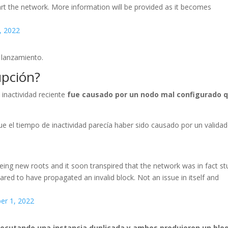
art the network. More information will be provided as it becomes
, 2022
 lanzamiento.
upción?
 inactividad reciente
fue causado por un nodo mal configurado 
ue el tiempo de inactividad parecía haber sido causado por un valida
ing new roots and it soon transpired that the network was in fact st
eared to have propagated an invalid block. Not an issue in itself and
er 1, 2022
ejecutando una instancia duplicada y ambos produjeron un blo