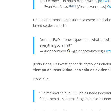
It is October 1 in much of the world.
pic.twi
— Evan Van Ness
(@evan_van_ness)
Oc
Un usuario también cuestionó la esencia del al
la red se desconecte.
Def not FUD…honest question…what good is a
everything to a halt?
— Alohacowboy
(@alohacowboysol)
Oct
Justin Bons, un investigador de cripto y fundador 
tiempo de inactividad: eso solo es evidenci
Bons dijo:
“¡La realidad es que SOL no es nada innovad
fundamental. Mientras finge que eso es innov