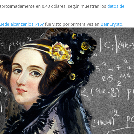
 aproximadamente en 0.43 dólares, según muestran los
datos de
uede alcanzar los $15?
fue visto por primera vez en
BeInCrypto
.