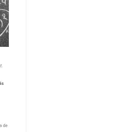
t
.
ás
a de