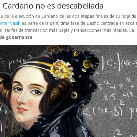
de Cardano no es descabellada
de la ejecución de Cardano de las dos etapas finales de su hoja de
nte “Vasil”
es parte de la penúltima fase de Basho centrada en escala
d, tarifas de transacción más bajas y transacciones más rápidas. La
 de gobernanza
.