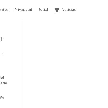
entos
Privacidad
Social
Noticias
r
|
0
del
esde
76%