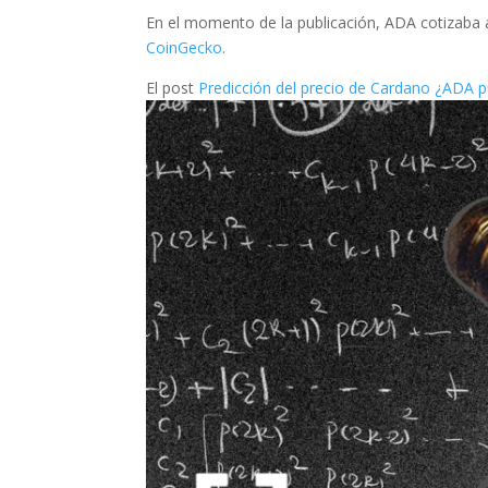
En el momento de la publicación, ADA cotizaba
CoinGecko
.
El post
Predicción del precio de Cardano ¿ADA p