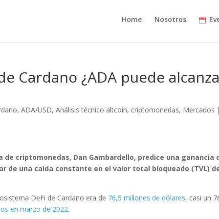
Home
Nosotros
Ev
 de Cardano ¿ADA puede alcanza
ardano
,
ADA/USD
,
Análisis técnico altcoin
,
criptomonedas
,
Mercados
sta de criptomonedas, Dan Gambardello, predice una ganancia 
ar de una caída constante en el valor total bloqueado (TVL) d
ecosistema DeFi de Cardano era de
76,5 millones de dólares
, casi un 
ados en marzo de 2022
.