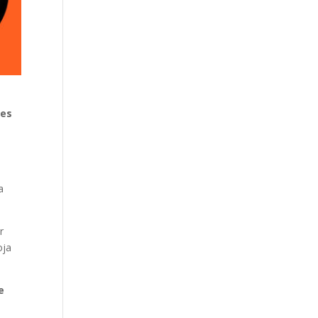
les
a
r
oja
e